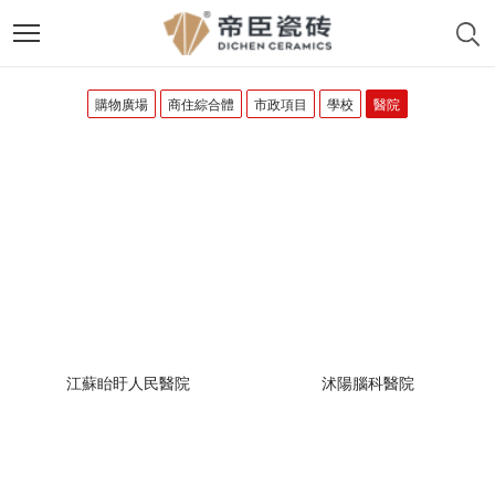
購物廣場
商住綜合體
市政項目
學校
醫院
江蘇眙盱人民醫院
沭陽腦科醫院