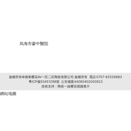
烏海市蒙中醫院
版權所有©廣東樱花AV一区二区陶瓷有限公司 版權所有 電話:0757-82526883
粵ICP備50451298號
公安備案44060402000923
技術支持：
陶瓷一線樱花视频黄片
網站地圖